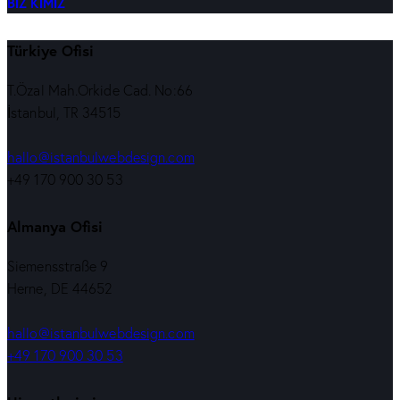
BIZ KIMIZ
Türkiye Ofisi
T.Özal Mah.Orkide Cad. No:66
İstanbul, TR 34515
hallo@istanbulwebdesign.com
+49 170 900 30 53
Almanya Ofisi
Siemensstraße 9
Herne, DE 44652
hallo@istanbulwebdesign.com
+49 170 900 30 53