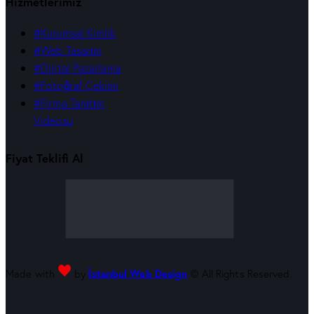
Hizmetlerimiz
#Kurumsal Kimlik
#Web Tasarım
#Dijital Pazarlama
#Fotoğraf Çekimi
#Firma Tanıtım
Videosu
Fiyat Teklifi Al
Made with
by
İstanbul Web Design
© All Rights Reserved.