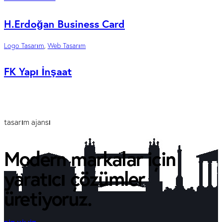
H.Erdoğan Business Card
Logo Tasarım
,
Web Tasarım
FK Yapı İnşaat
tasarım ajansı
Modern markalar için
yaratıcı çözümler
üretiyoruz.