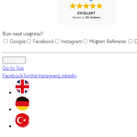
Bize nasıl ulaştınız?
Google
Facebook
Instagram
Müşteri Referansı
D
GÖNDER
Go to Top
Facebook
Twitter
Instagram
Linkedin