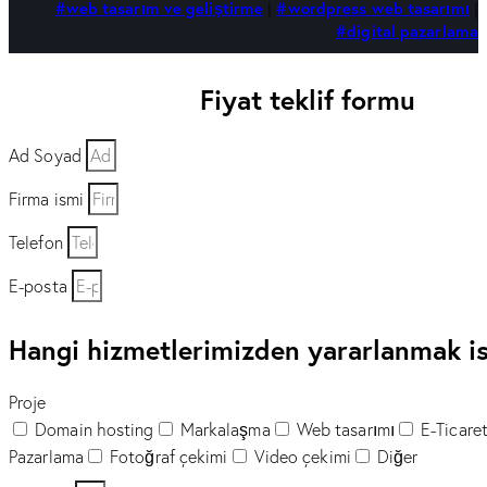
#web tasarım ve geliştirme
|
#wordpress web tasarımı
|
#digital pazarlama
Fiyat teklif formu
Ad Soyad
Firma ismi
Telefon
E-posta
Hangi hizmetlerimizden yararlanmak is
Proje
Domain hosting
Markalaşma
Web tasarımı
E-Ticare
Pazarlama
Fotoğraf çekimi
Video çekimi
Diğer