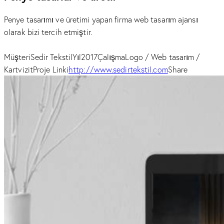
Penye tasarımı ve üretimi yapan firma web tasarım ajansı
olarak bizi tercih etmiştir.
Müşteri
Sedir Tekstil
Yıl
2017
Çalışma
Logo / Web tasarım /
Kartvizit
Proje Linki
http://www.sedirtekstil.com
Share