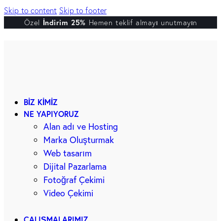
Skip to content
Skip to footer
Özel
İndirim 25%
Hemen teklif almayı unutmayın
BIZ KIMIZ
NE YAPIYORUZ
Alan adı ve Hosting
Marka Oluşturmak
Web tasarım
Dijital Pazarlama
Fotoğraf Çekimi
Video Çekimi
ÇALIŞMALARIMIZ