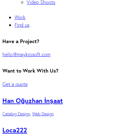
Video Shoots
Work
Find us
Have a Project?
hello@maykrosoft.com
Want to Work With Us?
Get a quote
Han Oğuzhan İnşaat
Catalog Design
,
Web Design
Loca222