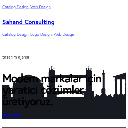
Catalog Design
,
Web Design
Sahand Consulting
Catalog Design
,
Logo Design
,
Web Design
tasarım ajansı
Modern markalar için
yaratıcı çözümler
üretiyoruz.
BIZ KIMIZ