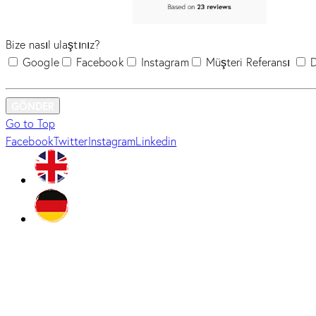
Bize nasıl ulaştınız?
Google
Facebook
Instagram
Müşteri Referansı
D
GÖNDER
Go to Top
Facebook
Twitter
Instagram
Linkedin