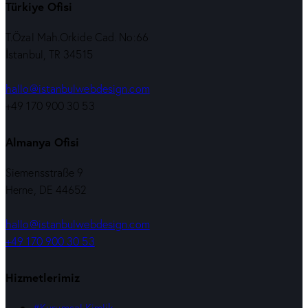
Türkiye Ofisi
T.Özal Mah.Orkide Cad. No:66
İstanbul, TR 34515
hallo@istanbulwebdesign.com
+49 170 900 30 53
Almanya Ofisi
Siemensstraße 9
Herne, DE 44652
hallo@istanbulwebdesign.com
+49 170 900 30 53
Hizmetlerimiz
#Kurumsal Kimlik