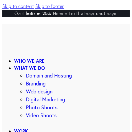
Skip to content
Skip to footer
Özel
İndirim 25%
Hemen teklif almayı unutmayın
WHO WE ARE
WHAT WE DO
Domain and Hosting
Branding
Web design
Digital Marketing
Photo Shoots
Video Shoots
WORK