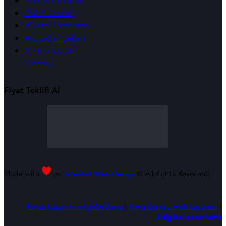
#Web Tasarım
#Dijital Pazarlama
#Fotoğraf Çekimi
#Firma Tanıtım
Videosu
Fiyat Teklifi Al
Made with
by
İstanbul Web Design
© All Rights Reserved.
#web tasarım ve geliştirme
|
#wordpress web tasarımı
|
#digital pazarlama